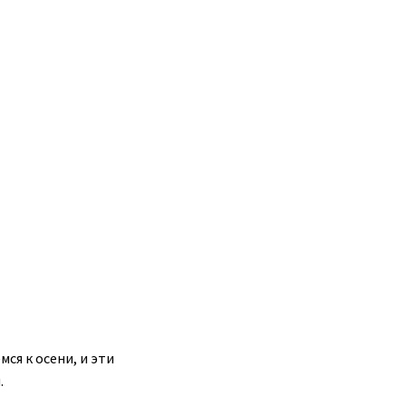
ся к осени, и эти
.