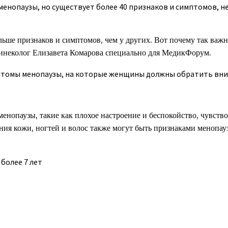
енопаузы, но существует более 40 признаков и симптомов, н
ьше признаков и симптомов, чем у других. Вот почему так важн
инеколог Елизавета Комарова специально для МедикФорум.
мптомы менопаузы, на которые женщины должны обратить вни
енопаузы, такие как плохое настроение и беспокойство, чувство
ния кожи, ногтей и волос также могут быть признаками менопауз
более 7 лет