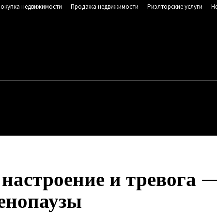
окупка недвижимости
Продажа недвижимости
Риэлторские услуги
Н
NSK.RU
Сайт о недвижимости
, 6 августа, 2026
ОР ЗЕМЕЛЬНОГО УЧАСТКА
ПОКУПКА НЕДВИЖИМОСТИ
 настроение и тревога —
енопаузы