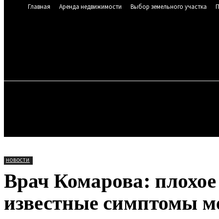
Главная
Аренда недвижимости
Выбор земельного участка
П
SEREBRYA
25.6
C
Мюнхен
Четверг
ГЛАВНАЯ
АРЕНДА НЕДВИЖИМОСТИ
ВЫБ
РИЭЛТОРСКИЕ УСЛУГИ
НОВОСТИ
НОВОСТИ
Врач Комарова: плохое
известные симптомы м