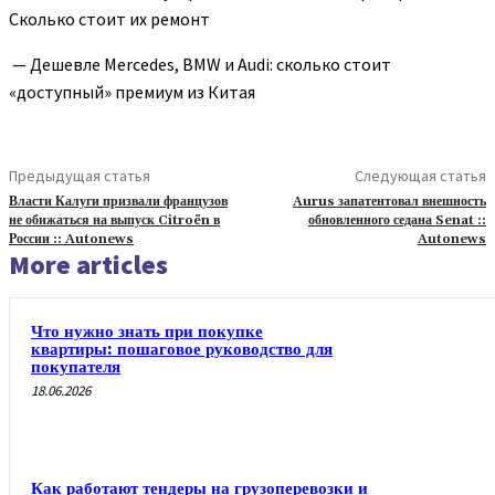
Сколько стоит их ремонт
— Дешевле Mercedes, BMW и Audi: сколько стоит
«доступный» премиум из Китая
Предыдущая статья
Следующая статья
Власти Калуги призвали французов
Aurus запатентовал внешность
не обижаться на выпуск Citroën в
обновленного седана Senat ::
России :: Autonews
Autonews
More articles
Что нужно знать при покупке
квартиры: пошаговое руководство для
покупателя
18.06.2026
Как работают тендеры на грузоперевозки и