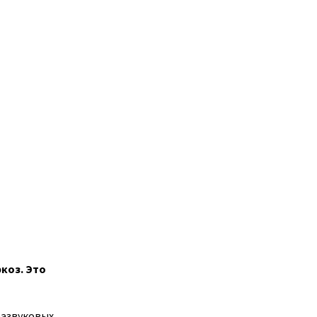
коз. Это
развуковых