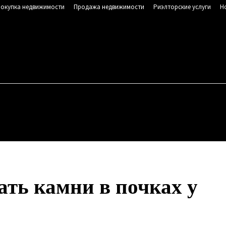
окупка недвижимости
Продажа недвижимости
Риэлторские услуги
Н
NSK.RU
Сайт о недвижимости
, 6 августа, 2026
ОР ЗЕМЕЛЬНОГО УЧАСТКА
ПОКУПКА НЕДВИЖИМОСТИ
ать камни в почках у