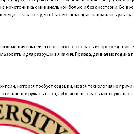
з мочеточника с минимальной болью и без анестезии. Во вре
омещается на кожу, чтобы с его помощью направлять ультра
я положения камней, чтобы способствовать их прохождению. 
льзовать и для разрушения камня. Правда, данная методика 
ипсии, которая требует седации, новая технология не причи
язательно погружать в сон, либо использовать местную анест