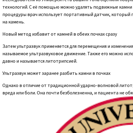
технологий. С её помощью можно удалять подвижные камни и
процедуры врач использует портативный датчик, который п
на камень.
Новый метод избавит от камней в обеих почках сразу
Затем ультразвук применяется для перемещения и изменени
называемое ультразвуковое движение. Также его можно испо
давно и называется литотрипсией.
Ультразвук может заранее разбить камни в почках
Однако в отличие от традиционной ударно-волновой литотр
вреда или боли. Она почти безболезненна, и пациента не об