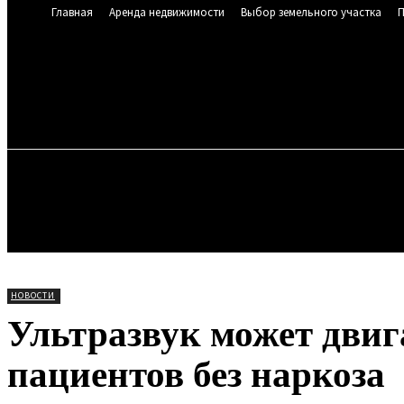
Главная
Аренда недвижимости
Выбор земельного участка
П
SEREBRYA
19.4
C
Мюнхен
Четверг
ГЛАВНАЯ
АРЕНДА НЕДВИЖИМОСТИ
ВЫБ
РИЭЛТОРСКИЕ УСЛУГИ
НОВОСТИ
НОВОСТИ
Ультразвук может двиг
пациентов без наркоза