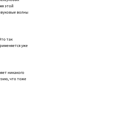
мя этой
звуковые волны
Это так
применяется уже
няет никакого
езию, что тоже