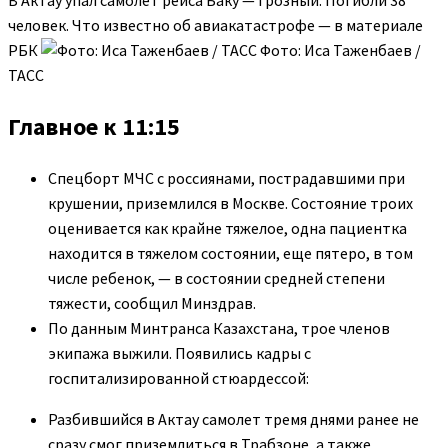
В Актау упал самолет рейса Баку — Грозный. Погибли 38
человек. Что известно об авиакатастрофе — в материале
РБК
Фото: Иса Таженбаев /
ТАСС
Главное к 11:15
Спецборт МЧС с россиянами, пострадавшими при
крушении, приземлился в Москве. Состояние троих
оценивается как крайне тяжелое, одна пациентка
находится в тяжелом состоянии, еще пятеро, в том
числе ребенок, — в состоянии средней степени
тяжести, сообщил Минздрав.
По данным Минтранса Казахстана, трое членов
экипажа выжили. Появились кадры с
госпитализированной стюардессой:
Разбившийся в Актау самолет тремя днями ранее не
сразу смог приземлиться в Трабзоне, а также