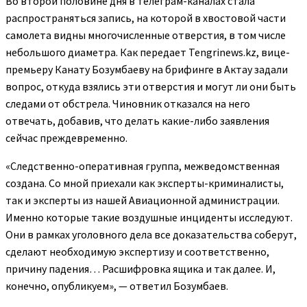
Во второй половине дня в телеграм-каналах стала
распространяться запись, на которой в хвостовой части
самолета видны многочисленные отверстия, в том числе
небольшого диаметра. Как передает Tengrinews.kz, вице-
премьеру Канату Бозумбаеву на брифинге в Актау задали
вопрос, откуда взялись эти отверстия и могут ли они быть
следами от обстрела. Чиновник отказался на него
отвечать, добавив, что делать какие-либо заявления
сейчас преждевременно.
«Следственно-оперативная группа, межведомственная
создана. Со мной приехали как эксперты-криминалисты,
так и эксперты из нашей Авиационной администрации.
Именно которые такие воздушные инциденты исследуют.
Они в рамках уголовного дела все доказательства соберут,
сделают необходимую экспертизу и соответственно,
причину падения… Расшифровка ящика и так далее. И,
конечно, опубликуем», — ответил Бозумбаев.