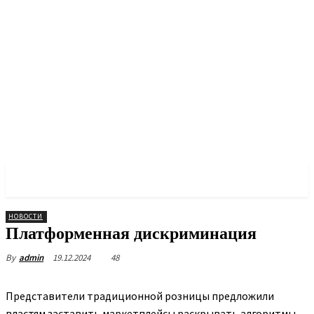
PULSES PRO
НОВОСТИ
Платформенная дискриминация
19.12.2024
48
By
admin
Представители традиционной розницы предложили
властям заставить маркетплейсы раскрывать алгоритмы