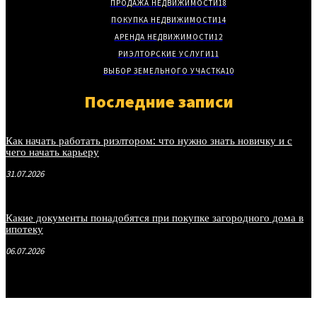
ПРОДАЖА НЕДВИЖИМОСТИ
18
ПОКУПКА НЕДВИЖИМОСТИ
14
АРЕНДА НЕДВИЖИМОСТИ
12
РИЭЛТОРСКИЕ УСЛУГИ
11
ВЫБОР ЗЕМЕЛЬНОГО УЧАСТКА
10
Последние записи
Как начать работать риэлтором: что нужно знать новичку и с
чего начать карьеру
31.07.2026
Какие документы понадобятся при покупке загородного дома в
ипотеку
06.07.2026