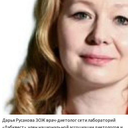
Дарья Русакова ЗОЖ врач-диетолог сети лабораторий
«Лабквест», член национальной ассоциации диетологов и