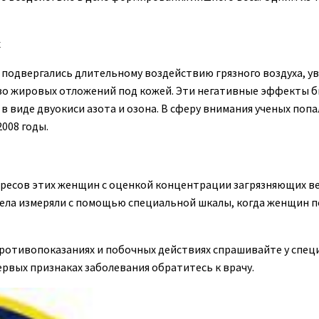
х
ые подвергались длительному воздействию грязного воздуха, у
тво жировых отложений под кожей. Эти негативные эффекты 
в виде двуокиси азота и озона. В сферу внимания ученых поп
2008 годы.
адресов этих женщин с оценкой концентрации загрязняющих в
тела измеряли с помощью специальной шкалы, когда женщин 
ротивопоказаниях и побочных действиях спрашивайте у специ
ервых признаках заболевания обратитесь к врачу.