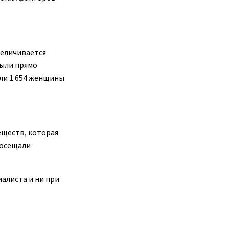
величивается
были прямо
али 1 654 женщины
еществ, которая
посещали
алиста и ни при