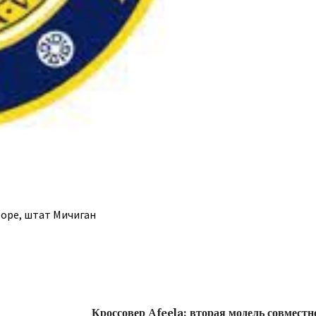
оре, штат Мичиган
Кроссовер Afeela: вторая модель совместн