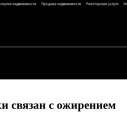
окупка недвижимости
Продажа недвижимости
Риэлторские услуги
Н
NSK.RU
Сайт о недвижимости
, 6 августа, 2026
ОР ЗЕМЕЛЬНОГО УЧАСТКА
ПОКУПКА НЕДВИЖИМОСТИ
ки связан с ожирением