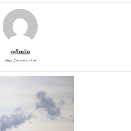
admin
https://serebryansk.ru