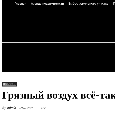
Главная
Аренда недвижимости
Выбор земельного участка
П
SEREBRYA
19.2
C
Мюнхен
Четверг
ГЛАВНАЯ
АРЕНДА НЕДВИЖИМОСТИ
ВЫБ
РИЭЛТОРСКИЕ УСЛУГИ
НОВОСТИ
НОВОСТИ
Грязный воздух всё-та
By
admin
09.01.2026
122